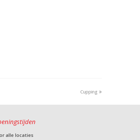
Cupping
eningstijden
or alle locaties