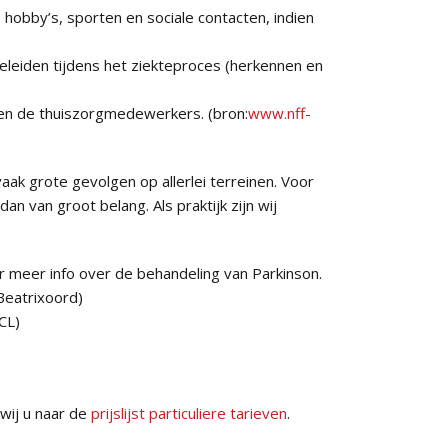
 hobby’s, sporten en sociale contacten, indien
geleiden tijdens het ziekteproces (herkennen en
en de thuiszorgmedewerkers. (bron:
www.nff-
ak grote gevolgen op allerlei terreinen. Voor
n van groot belang. Als praktijk zijn wij
 meer info over de behandeling van Parkinson.
eatrixoord)
CL)
 wij u naar de
prijslijst particuliere tarieven
.