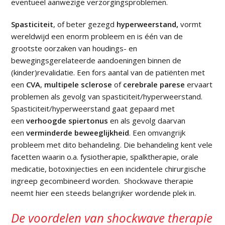
eventueel aanwezige verzorgingsproblemen.
Spasticiteit
, of beter gezegd
hyperweerstand,
vormt
wereldwijd een enorm probleem en is één van de
grootste oorzaken van houdings- en
bewegingsgerelateerde aandoeningen binnen de
(kinder)revalidatie. Een fors aantal van de patiënten met
een
CVA
,
multipele sclerose
of
cerebrale parese
ervaart
problemen als gevolg van spasticiteit/hyperweerstand.
Spasticiteit/hyperweerstand gaat gepaard met
een
verhoogde spiertonus
en als gevolg daarvan
een
verminderde beweeglijkheid
. Een omvangrijk
probleem met dito behandeling. Die behandeling kent vele
facetten waarin o.a. fysiotherapie, spalktherapie, orale
medicatie, botoxinjecties en een incidentele chirurgische
ingreep gecombineerd worden.
Shockwave therapie
neemt hier een steeds belangrijker wordende plek in.
De voordelen van shockwave therapie