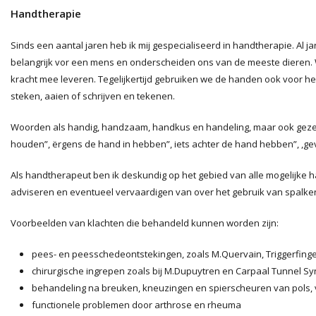
Handtherapie
Sinds een aantal jaren heb ik mij gespecialiseerd in handtherapie. Al 
belangrijk vor een mens en onderscheiden ons van de meeste dieren
kracht mee leveren. Tegelijkertijd gebruiken we de handen ook voor hel
steken, aaien of schrijven en tekenen.
Woorden als handig, handzaam, handkus en handeling, maar ook geze
houden”, ërgens de hand in hebben”, iets achter de hand hebben”, ,g
Als handtherapeut ben ik deskundig op het gebied van alle mogelijke
adviseren en eventueel vervaardigen van over het gebruik van spalken
Voorbeelden van klachten die behandeld kunnen worden zijn:
pees- en peesschedeontstekingen, zoals M.Quervain, Triggerfing
chirurgische ingrepen zoals bij M.Dupuytren en Carpaal Tunnel 
behandeling na breuken, kneuzingen en spierscheuren van pols, 
functionele problemen door arthrose en rheuma