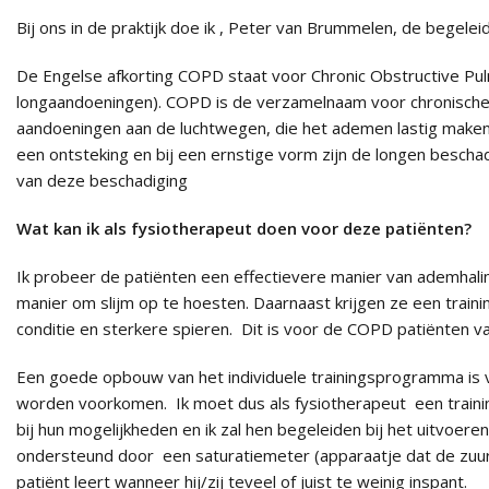
Bij ons in de praktijk doe ik , Peter van Brummelen, de begele
De Engelse afkorting COPD staat voor Chronic Obstructive Pu
longaandoeningen). COPD is de verzamelnaam voor chronische 
aandoeningen aan de luchtwegen, die het ademen lastig maken
een ontsteking en bij een ernstige vorm zijn de longen beschad
van deze beschadiging
Wat kan ik als fysiotherapeut doen voor deze patiënten?
Ik probeer de patiënten een effectievere manier van ademhali
manier om slijm op te hoesten. Daarnaast krijgen ze een tra
conditie en sterkere spieren. Dit is voor de COPD patiënten v
Een goede opbouw van het individuele trainingsprogramma is 
worden voorkomen. Ik moet dus als fysiotherapeut een traini
bij hun mogelijkheden en ik zal hen begeleiden bij het uitvoere
ondersteund door een saturatiemeter (apparaatje dat de zuur
patiënt leert wanneer hij/zij teveel of juist te weinig inspant.