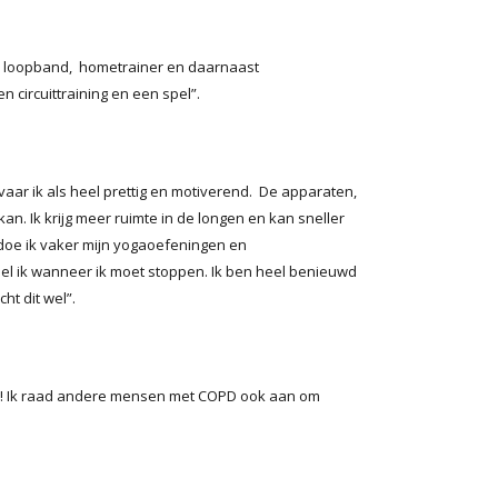
e loopband, hometrainer en daarnaast
 circuittraining en een spel”.
r ik als heel prettig en motiverend. De apparaten,
kan. Ik krijg meer ruimte in de longen en kan sneller
doe ik vaker mijn yogaoefeningen en
oel ik wanneer ik moet stoppen.
Ik ben heel benieuwd
ht dit wel”.
jn! Ik raad andere mensen met COPD ook aan om