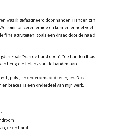
jaren was ik gefascineerd door handen. Handen zijn
. We communiceren ermee en kunnen er heel veel
e fijne activiteiten, zoals een draad door de naald
gden zoals “van de hand doen”, “de handen thuis
even het grote belang van de handen aan.
 hand-, pols-, en onderarmaandoeningen. Ook
 en braces, is een onderdeel van mijn werk.
er
Syndroom
vinger en hand