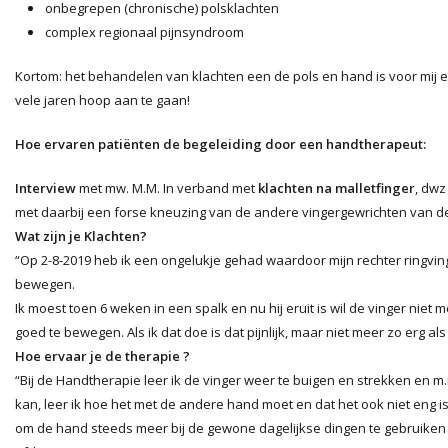
onbegrepen (chronische) polsklachten
complex regionaal pijnsyndroom
Kortom: het behandelen van klachten een de pols en hand is voor mij ee
vele jaren hoop aan te gaan!
Hoe ervaren patiënten de begeleiding door een handtherapeut:
Interview
met mw. M.M. In verband met
klachten na malletfinger
, dwz
met daarbij een forse kneuzing van de andere vingergewrichten van de
Wat zijn je Klachten?
“Op 2-8-2019 heb ik een ongelukje gehad waardoor mijn rechter ringving
bewegen.
Ik moest toen 6 weken in een spalk en nu hij eruit is wil de vinger niet 
goed te bewegen. Als ik dat doe is dat pijnlijk, maar niet meer zo erg al
Hoe ervaar je de therapie ?
“Bij de Handtherapie leer ik de vinger weer te buigen en strekken en m
kan, leer ik hoe het met de andere hand moet en dat het ook niet eng is
om de hand steeds meer bij de gewone dagelijkse dingen te gebruiken