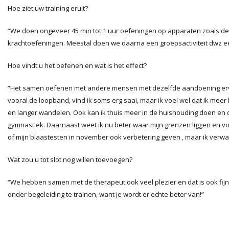
Hoe ziet uw training eruit?
“We doen ongeveer 45 min tot 1 uur oefeningen op apparaten zoals d
krachtoefeningen. Meestal doen we daarna een groepsactiviteit dwz een
Hoe vindt u het oefenen en wat is het effect?
“Het samen oefenen met andere mensen met dezelfde aandoening ervaa
vooral de loopband, vind ik soms erg saai, maar ik voel wel dat ik meer
en langer wandelen. Ook kan ik thuis meer in de huishouding doen en 
gymnastiek.
Daarnaast weet ik nu beter waar mijn grenzen liggen en v
of mijn blaastesten in november ook verbetering geven , maar ik verwac
Wat zou u tot slot nog willen toevoegen?
“We hebben samen met de therapeut ook veel plezier en dat is ook fi
onder begeleiding te trainen, want je wordt er echte beter van!”