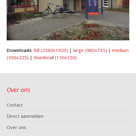
Downloads
:
full (2560x1920)
|
large (980x735)
|
medium
(300x225)
|
thumbnail (150x150)
Over ons
Contact
Direct aanmelden
Over ons