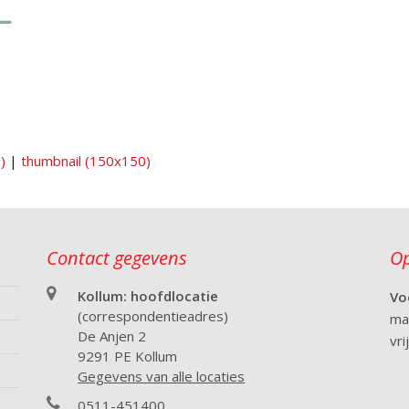
)
|
thumbnail (150x150)
Contact gegevens
Op
Kollum: hoofdlocatie
Vo
(correspondentieadres)
ma.
De Anjen 2
vri
9291 PE Kollum
Gegevens van alle locaties
0511-451400